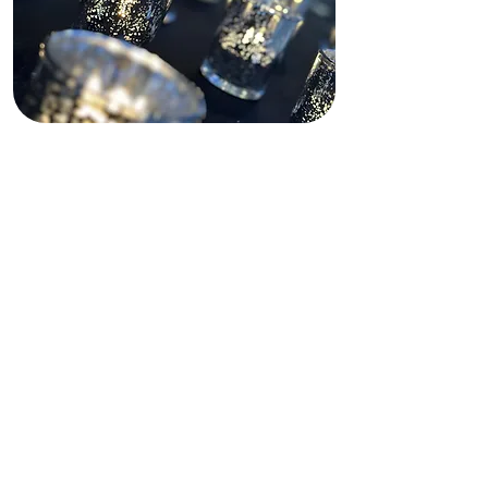
Descargo de
responsabilidad sobre
la financiación
Este sitio web recibe apoyo parcial
de subvenciones estatales y
federales, tanto pasadas como
presentes, así como de financiación
privada. Dichas fuentes de
financiación no operan, gestionan,
controlan ni se responsabilizan de
este sitio web, incluyendo su
contenido, infraestructura técnica,