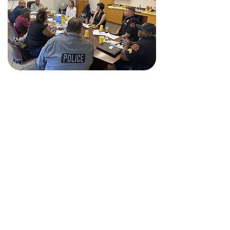
Formación
Profesional
Hay expertos capacitados
disponibles para brindar
capacitación profesional a cualquier
persona que trabaje habitualmente
con sobrevivientes de violencia
doméstica o sexual, como agentes
del orden, personal médico,
profesionales de consejería y trabajo
social, clérigos, docentes y personal
escolar. Los temas pueden incluir
señales de alerta de abuso, cómo