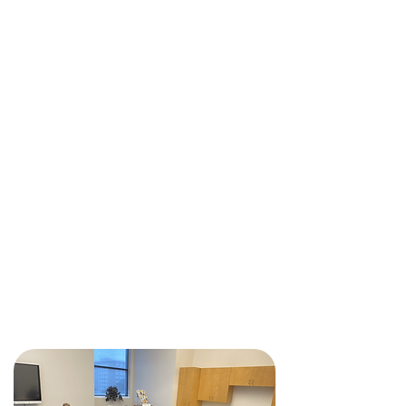
Programas de
prevención
Contamos con educadores
capacitados que ofrecen programas
para estudiantes de todas las
edades sobre diversos temas. Estos
programas educativos pueden
incluir temas como seguridad
corporal, protección de adultos,
prevención de la violencia en las
relaciones de pareja, intervención de
testigos, relaciones saludables, entre
otros.