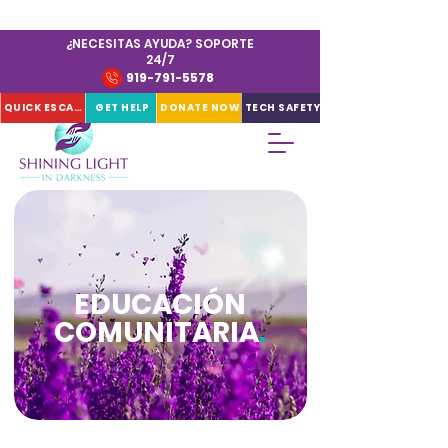
¿NECESITAS AYUDA? SOPORTE
24/7
919-791-5578
QUICK ESCAPE
GET HELP
DONATE NOW
TECH SAFETY
EDUCACIÓN
COMUNITARIA
.