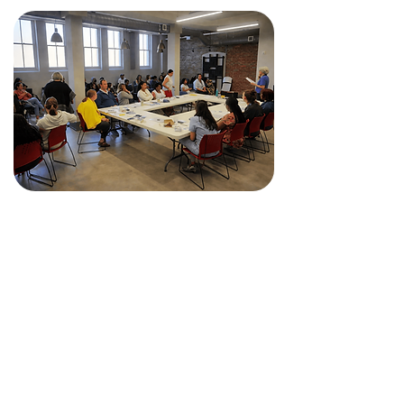
Educación Pública
El personal puede ofrecer
presentaciones a cualquier grupo,
incluyendo escuelas, organizaciones
cívicas, empresas e iglesias. Las
presentaciones pueden ser
informativas sobre los servicios que
ofrece la agencia o tener un
carácter más educativo. Las