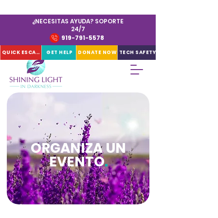
¿NECESITAS AYUDA? SOPORTE
24/7
919-791-5578
QUICK ESCAPE
GET HELP
DONATE NOW
TECH SAFETY
ORGANIZA UN
EVENTO
.