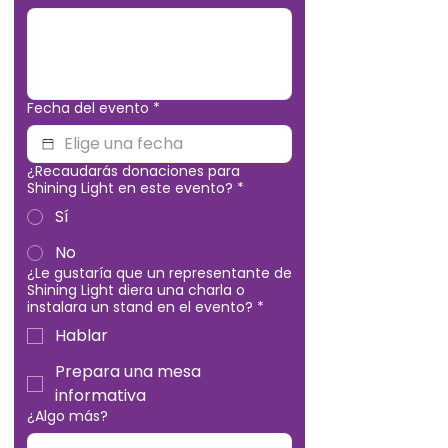
Fecha del evento
*
¿Recaudarás donaciones para
Shining Light en este evento?
*
Sí
No
¿Le gustaría que un representante de
Shining Light diera una charla o
instalara un stand en el evento?
*
Hablar
Prepara una mesa
informativa
¿Algo más?