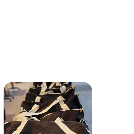
este sitio web, incluyendo su
contenido, infraestructura técnica,
políticas ni los servicios o
herramientas que ofrece. Las
opiniones, conclusiones y
recomendaciones expresadas en
este sitio web pertenecen a Shining
Light In Darkness y no reflejan
necesariamente las opiniones de
ninguna agencia de financiación ni
de ningún financiador privado.