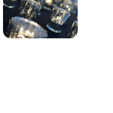
Descargo de
responsabilidad sobre
la financiación
Este sitio web recibe apoyo parcial
de subvenciones estatales y
federales, tanto pasadas como
presentes, así como de financiación
privada. Dichas fuentes de
financiación no operan, gestionan,
controlan ni se responsabilizan de