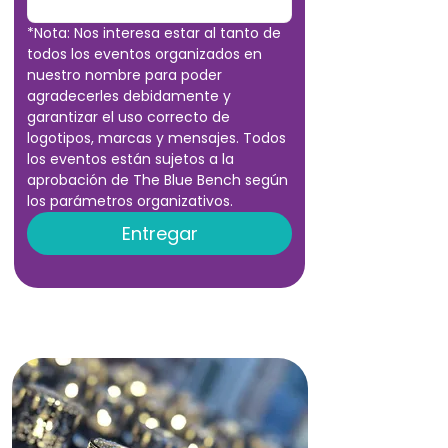
*Nota: Nos interesa estar al tanto de 
todos los eventos organizados en 
nuestro nombre para poder 
agradecerles debidamente y 
garantizar el uso correcto de 
logotipos, marcas y mensajes. Todos 
los eventos están sujetos a la 
aprobación de The Blue Bench según 
los parámetros organizativos.
Entregar