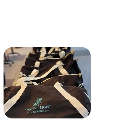
este sitio web pertenecen a Shining
Light In Darkness y no reflejan
necesariamente las opiniones de
ninguna agencia de financiación ni
de ningún financiador privado.