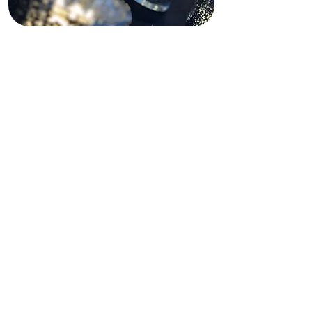
Descargo de
responsabilidad sobre
la financiación
Este sitio web recibe apoyo parcial
de subvenciones estatales y
federales, tanto pasadas como
presentes, así como de financiación
privada. Dichas fuentes de
financiación no operan, gestionan,
controlan ni se responsabilizan de
este sitio web, incluyendo su
contenido, infraestructura técnica,
políticas ni los servicios o
herramientas que ofrece. Las
opiniones, conclusiones y
recomendaciones expresadas en