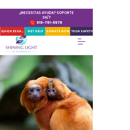
¿NECESITAS AYUDA? SOPORTE
24/7
919-791-5578
QUICK ESCAPE
GET HELP
DONATE NOW
TECH SAFETY