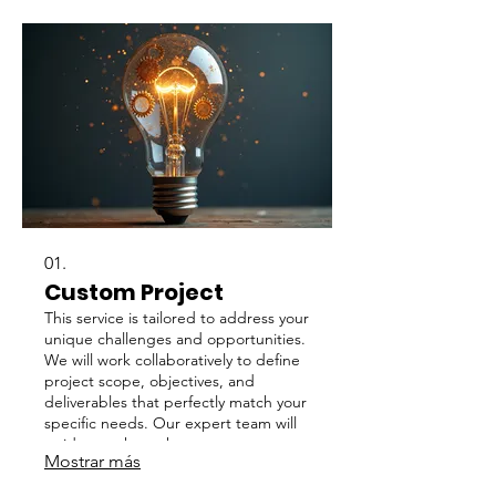
01.
Custom Project
This service is tailored to address your
unique challenges and opportunities.
We will work collaboratively to define
project scope, objectives, and
deliverables that perfectly match your
specific needs. Our expert team will
guide you through every stage,
Mostrar más
ensuring a successful outcome
aligned with your vision.