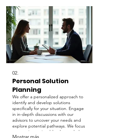
02.
Personal Solution
Planning
We offer a personalized approach to
identify and develop solutions
specifically for your situation. Engage
in in-depth discussions with our
advisors to uncover your needs and
explore potential pathways. We focus
on creating actionable plans to help
Mostrar más
you achieve your personal objectives